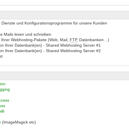
ten Dienste und Konfigurationsprogramme für unsere Kunden
ine Mails lesen und schreiben
n Ihrer Webhosting-Pakete (Web, Mail,
FTP
, Datenbanken…)
ion Ihrer Datenbank(en) - Shared Webhosting Server #1
ion Ihrer Datenbank(en) - Shared Webhosting Server #2
st
ion
gging
ccess
ess
lli
e
(ImageMagick etc)