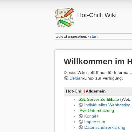
Hot-Chilli Wiki
Zuletzt angesehen:
start
•
Willkommen im Ho
Dieses Wiki stellt Ihnen für Inform
Debian
-Linux zur Verfügung.
Hot-Ch
i
ll
i
Allgemein
SSL Server Zertifikate
(Web, 
Individuelles Webhosting
IPv6 Unterstützung
Kontakt
Impressum
Datenschutzerklärung