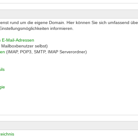
e Dienst rund um die eigene Domain. Hier können Sie sich umfassend üb
 Einstellungsmöglichkeiten informieren.
n E-Mail-Adressen
e Mailboxbenutzer selbst)
ren
(IMAP, POP3, SMTP, IMAP Serverordner)
ils
gie
eichnis