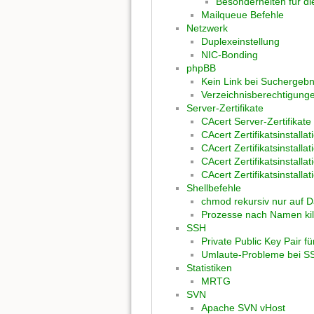
Besonderheiten für d
Mailqueue Befehle
Netzwerk
Duplexeinstellung
NIC-Bonding
phpBB
Kein Link bei Suchergeb
Verzeichnisberechtigunge
Server-Zertifikate
CAcert Server-Zertifikate
CAcert Zertifikatsinstallat
CAcert Zertifikatsinstallat
CAcert Zertifikatsinstallat
CAcert Zertifikatsinstalla
Shellbefehle
chmod rekursiv nur auf 
Prozesse nach Namen kil
SSH
Private Public Key Pair fü
Umlaute-Probleme bei S
Statistiken
MRTG
SVN
Apache SVN vHost