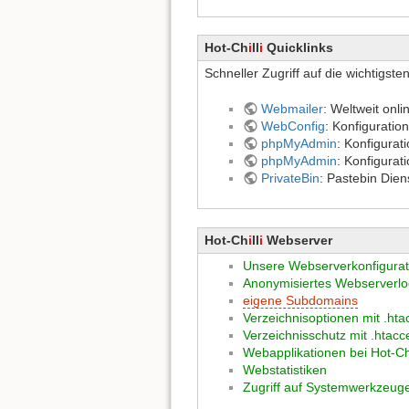
Hot-Ch
i
ll
i
Quicklinks
Schneller Zugriff auf die wichtigs
Webmailer
: Weltweit onl
WebConfig
: Konfiguratio
phpMyAdmin
: Konfigurat
phpMyAdmin
: Konfigurat
PrivateBin
: Pastebin Dien
Hot-Ch
i
ll
i
Webserver
Unsere Webserverkonfigurat
Anonymisiertes Webserverlo
eigene Subdomains
Verzeichnisoptionen mit .hta
Verzeichnisschutz mit .htacc
Webapplikationen bei Hot-Chi
Webstatistiken
Zugriff auf Systemwerkzeug