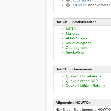
Jabber-Links
Jitsi Meet
: Videokonferen
Hot-Ch
i
ll
i
Statistikseiten
MRTG
Mailgraph
AMaViS-Stats
Mailqueuegraph
Couriergraph
SmokePing
Hot-Ch
i
ll
i
Gameserver
Quake 3 Rocket Arena
Quake 3 Arena OSP
Quake II Lithium Railonly
Allgemeine HOWTOs
Hier finden Sie allgemeine HOWTOs