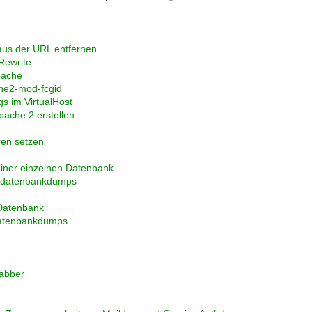
aus der URL entfernen
Rewrite
pache
he2-mod-fcgid
s im VirtualHost
Apache 2 erstellen
en setzen
einer einzelnen Datenbank
ttdatenbankdumps
 Datenbank
datenbankdumps
abber