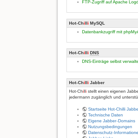
FTP-Zugriff auf Apache Log
Hot-Ch
i
ll
i
MySQL
Datenbankzugriff mit phpM
Hot-Ch
i
ll
i
DNS
DNS-Einträge selbst verwalt
Hot-Ch
i
ll
i
Jabber
Hot-Ch
i
ll
i
stellt einen eigenen Jabb
jedermann zugänglich und unterstüt
Startseite Hot-Chilli Jab
Technische Daten
Eigene Jabber-Domains
Nutzungsbedingungen
Datenschutz-Information