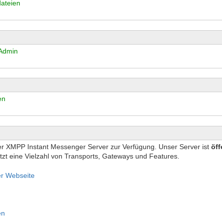
dateien
yAdmin
en
er XMPP Instant Messenger Server zur Verfügung. Unser Server ist
öff
zt eine Vielzahl von Transports, Gateways und Features.
ber Webseite
en