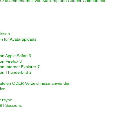
ie Zusammenarbeit von Maildrop und Courier-Authdaemon
nissen
n für Avataruploads
ion Apple Safari 3
ion Firefox 3
ion Internet Explorer 7
tion Thunderbird 2
Dateien ODER Verzeichnisse anwenden
len
r rsync
SH-Sessions