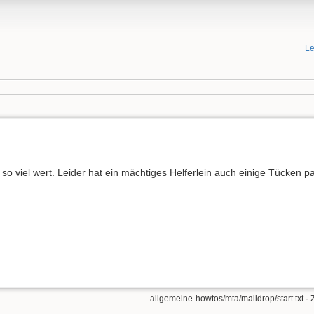
Le
so viel wert. Leider hat ein mächtiges Helferlein auch einige Tücken par
allgemeine-howtos/mta/maildrop/start.txt
· 