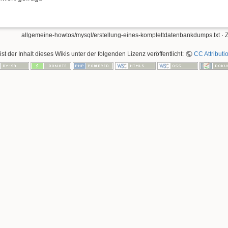
allgemeine-howtos/mysql/erstellung-eines-komplettdatenbankdumps.txt
· 
ist der Inhalt dieses Wikis unter der folgenden Lizenz veröffentlicht:
CC Attributi