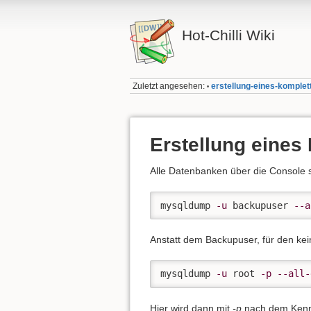
Hot-Chilli Wiki
Zuletzt angesehen:
erstellung-eines-kompl
•
Erstellung eine
Alle Datenbanken über die Console s
mysqldump 
-u
 backupuser 
--a
Anstatt dem Backupuser, für den kei
mysqldump 
-u
 root 
-p
--all-
Hier wird dann mit
-p
nach dem Kennw