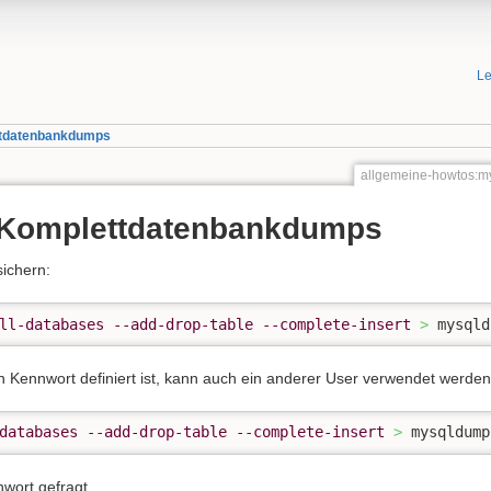
Le
ettdatenbankdumps
allgemeine-howtos:my
s Komplettdatenbankdumps
ichern:
ll-databases
--add-drop-table
--complete-insert
>
 mysqld
n Kennwort definiert ist, kann auch ein anderer User verwendet werden
databases
--add-drop-table
--complete-insert
>
 mysqldump
ort gefragt.