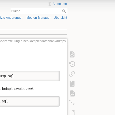
Anmelden
tzte Änderungen
Medien-Manager
Übersicht
sql:erstellung-eines-komplettdatenbankdumps
ump.sql
, beispielsweise
root
:
.sql