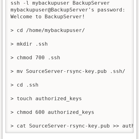
ssh -l mybackupuser BackupServer

mybackupuser@BackupServer's password:

Welcome to BackupServer!

> cd /home/mybackupuser/

> mkdir .ssh

> chmod 700 .ssh

> mv SourceServer-rsync-key.pub .ssh/

> cd .ssh

> touch authorized_keys

> chmod 600 authorized_keys

> cat SourceServer-rsync-key.pub >> autho