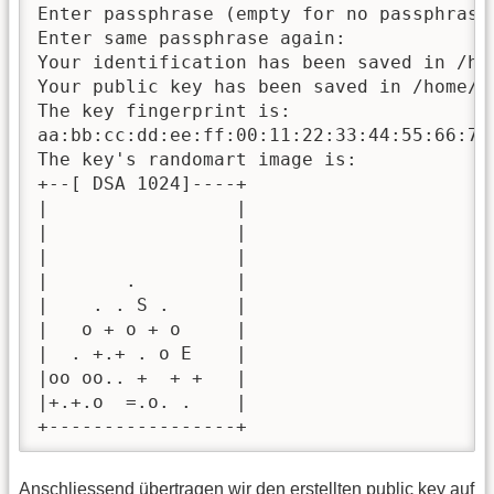
Enter passphrase (empty for no passphrase)
Enter same passphrase again:

Your identification has been saved in /ho
Your public key has been saved in /home/m
The key fingerprint is:

aa:bb:cc:dd:ee:ff:00:11:22:33:44:55:66:77:
The key's randomart image is:

+--[ DSA 1024]----+

|                 |

|                 |

|                 |

|       .         |

|    . . S .      |

|   o + o + o     |

|  . +.+ . o E    |

|oo oo.. +  + +   |

|+.+.o  =.o. .    |

+-----------------+
Anschliessend übertragen wir den erstellten public key auf