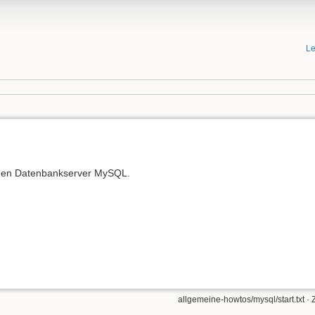
Le
den Datenbankserver MySQL.
allgemeine-howtos/mysql/start.txt
· 