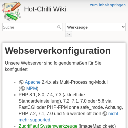
zum Inhalt springen
Hot-Chilli Wiki
>
Webserverkonfiguration
Unsere Webserver sind folgendermaßen für Sie
konfiguriert:
Apache
2.4.x als Multi-Processing-Modul
(
MPM
)
PHP 8.1, 8.0, 7.4, 7.3 (aktuell die
Standardeinstellung), 7.2, 7.1, 7.0 oder 5.6 via
FastCGI oder PHP-FPM ohne safe_mode. Achtung,
PHP 7.2, 7.1, 7.0 und 5.6 werden offiziell
nicht
mehr supported
.
Zugriff auf Systemwerkzeuge
(ImageMagick etc)