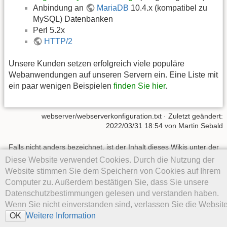
Anbindung an
MariaDB
10.4.x (kompatibel zu
MySQL) Datenbanken
Perl 5.2x
HTTP/2
Unsere Kunden setzen erfolgreich viele populäre
Webanwendungen auf unseren Servern ein. Eine Liste mit
ein paar wenigen Beispielen
finden Sie hier
.
webserver/webserverkonfiguration.txt
· Zuletzt geändert:
2022/03/31 18:54 von
Martin Sebald
Falls nicht anders bezeichnet, ist der Inhalt dieses Wikis unter der
folgenden Lizenz veröffentlicht:
CC Attribution-Share Alike 4.0
Diese Website verwendet Cookies. Durch die Nutzung der
International
Website stimmen Sie dem Speichern von Cookies auf Ihrem
Computer zu. Außerdem bestätigen Sie, dass Sie unsere
Datenschutzbestimmungen gelesen und verstanden haben.
Wenn Sie nicht einverstanden sind, verlassen Sie die Website
Weitere Information
OK