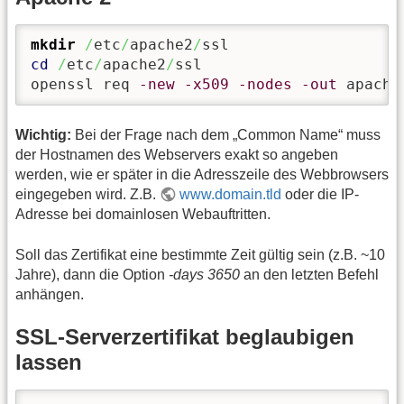
mkdir
/
etc
/
apache2
/
cd
/
etc
/
apache2
/
ssl

openssl req 
-new
-x509
-nodes
-out
 apache
Wichtig:
Bei der Frage nach dem „Common Name“ muss
der Hostnamen des Webservers exakt so angeben
werden, wie er später in die Adresszeile des Webbrowsers
eingegeben wird. Z.B.
www.domain.tld
oder die IP-
Adresse bei domainlosen Webauftritten.
Soll das Zertifikat eine bestimmte Zeit gültig sein (z.B. ~10
Jahre), dann die Option
-days 3650
an den letzten Befehl
anhängen.
SSL-Serverzertifikat beglaubigen
lassen