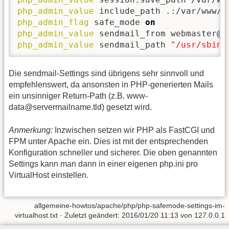
php_admin_value
php_admin_flag
 safe_mode 
on
php_admin_value
php_admin_value
 sendmail_path 
"/usr/sbin/
Die sendmail-Settings sind übrigens sehr sinnvoll und
empfehlenswert, da ansonsten in PHP-generierten Mails
ein unsinniger Return-Path (z.B. www-
data@servermailname.tld) gesetzt wird.
Anmerkung:
Inzwischen setzen wir PHP als FastCGI und
FPM unter Apache ein. Dies ist mit der entsprechenden
Konfiguration schneller und sicherer. Die oben genannten
Settings kann man dann in einer eigenen php.ini pro
VirtualHost einstellen.
allgemeine-howtos/apache/php/php-safemode-settings-im-
virtualhost.txt
· Zuletzt geändert: 2016/01/20 11:13 von
127.0.0.1