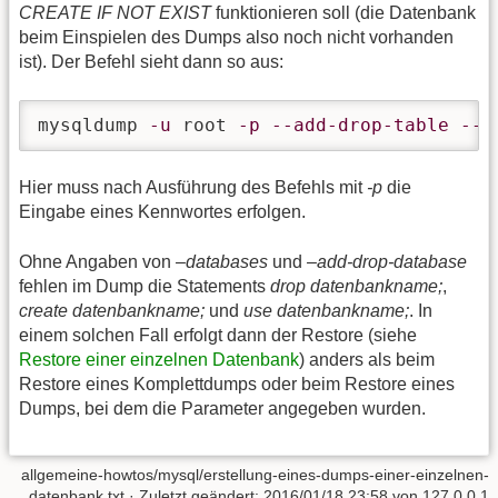
CREATE IF NOT EXIST
funktionieren soll (die Datenbank
beim Einspielen des Dumps also noch nicht vorhanden
ist). Der Befehl sieht dann so aus:
mysqldump 
-u
 root 
-p
--add-drop-table
--c
Hier muss nach Ausführung des Befehls mit
-p
die
Eingabe eines Kennwortes erfolgen.
Ohne Angaben von
–databases
und
–add-drop-database
fehlen im Dump die Statements
drop datenbankname;
,
create datenbankname;
und
use datenbankname;
. In
einem solchen Fall erfolgt dann der Restore (siehe
Restore einer einzelnen Datenbank
) anders als beim
Restore eines Komplettdumps oder beim Restore eines
Dumps, bei dem die Parameter angegeben wurden.
allgemeine-howtos/mysql/erstellung-eines-dumps-einer-einzelnen-
datenbank.txt
· Zuletzt geändert: 2016/01/18 23:58 von
127.0.0.1